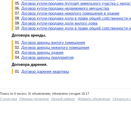
05.
Договор купли-продажи (купчая) земельного участка с нед
06.
Договор купли-продажи недвижимого имущества
07.
Договор купли-продажи нежилого помещения в здании
08.
Договор купли-продажи доли в праве общей собственности н
09.
Договор купли-продажи доли жилого дома
10.
Договор купли-продажи доли в праве общей собственности 
Договора аренды.
01.
Договор аренды жилого помещения
02.
Договор аренды нежилого помещения
03.
Договор аренды здания
04.
Договор аренды предприятия
Договора дарения.
01.
Договор дарения квартиры
Поиск по 0 (всего: 0) объявлению, обновлено сегодня 18:17
Статистика
Образцы договоров
Личный кабинет
Добавить объявление
Связаться 