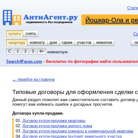
Стати
Йошкар-Ола и р
снять
купить
Ср
комнату
койко-место
дом
гараж
участок
нежилое
л
квартиру
С
1
2
3
4+
комнатную
Search4Faces.com
- бесплатно по фотографии найти пользовател
← перейти на главную
Типовые договоры для оформления сделки с
Данный раздел позволит вам самостоятельно составить договор 
помогут вам избежать ошибок и досадных просчетов.
Договора купли-продажи.
01.
Договор купли-продажи квартиры
02.
Договор купли-продажи жилого дома
03.
Договор купли-продажи комнаты в коммунальной квартире
04.
Договор купли-продажи (купчая) земельного участка