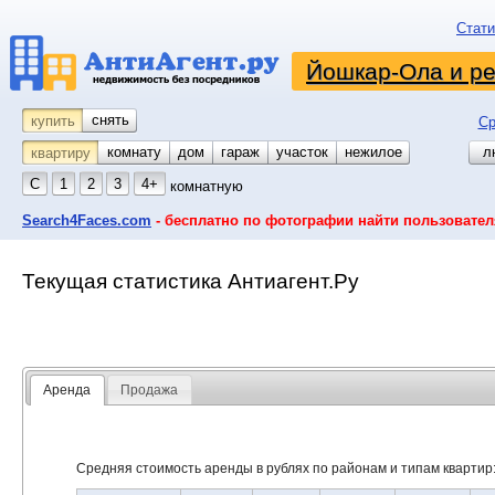
Стати
Йошкар-Ола и р
снять
купить
Ср
комнату
койко-место
дом
гараж
участок
нежилое
л
квартиру
С
1
2
3
4+
комнатную
Search4Faces.com
- бесплатно по фотографии найти пользовател
Текущая статистика Антиагент.Ру
Аренда
Продажа
Средняя стоимость аренды в рублях по районам и типам квартир