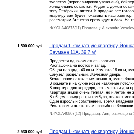
туалетом (перепланировка узаконена), бойле
холодильник остаются. Рядом с домом остано
типу Пятёрочки, аптеки. К продаже все гото
квартиру вам будет показывать наш риелтор. 
рассмотрим.Агенства сразу идут в блок. Не т
№YOLA40873(11) Продавец: Alexandra Veselo
Продам 1-комнатную квартиру, Йошкар
1 500 000
руб.
Баумана 11А, 39.7 м²
Продается однокомнатная квартира.
Распашонка на восток и запад.
Общая площадь 40 кв.м. Комната 18 кв.м, кух
Санузел раздельный. Железная дверь.
Везде новое остекление: комната, кухня балк
В комнате и на кухне новые натяжные потолки
В квартире два коридора, есть место и для 
Квартира зимой очень теплая, но и летом не 
В общем коридоре три тамбура, хватает мест
Один взрослый собственник, время владения -
Риэлторам и агентствам просьба не беспокои
№YOLA40907(12) Продавец: Аня, размещено 
Продам 1-комнатную квартиру, Йошка
2 530 000
руб.