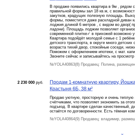
В продаже появились квартира в 9м , рядом 
правильной формы зал 18 кв.м, с возможност
закутков, крадущих полезную площадь. Выхо
формы, поместится даже раскладной диван к
лоджия длиной 6 метров , с видом во двор( 
ладони). Площадь лоджии позволяет организо
современной плитке✓ в прихожей возможно 
Квартира подойдёт молодой семье с 1 ребёнк
детского транспорта, в округе много детских
возраста тихий двор, спокойные соседи, низ
Поможем с оформлением ипотеки, с мат. кап
Звоните сейчас и записывайтесь на просмотр
№YOLA40863(8) Продавец: Полина, размещен
Продам 1-комнатную квартиру, Йошкар
2 230 000
руб.
Крастыня 6Б, 38 м²
Продаю уютную, просторную и очень теплую 
счётчиками, что позволяет экономить за ото
подъезд. В квартире сделан качественный, д
остаётся по договоренности. Есть тёмная ко
№YOLA40864(9) Продавец: владимир, размещ