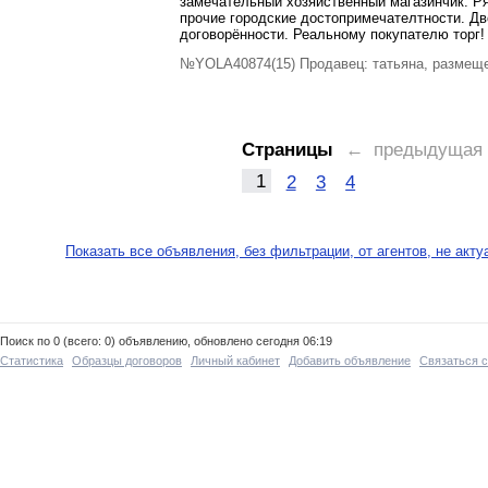
замечательный хозяйственный магазинчик. Р
прочие городские достопримечателтности. Дв
договорённости. Реальному покупателю торг!
№YOLA40874(15) Продавец: татьяна, размеще
Страницы
← предыдущая
1
2
3
4
Показать все объявления, без фильтрации, от агентов, не акт
Поиск по 0 (всего: 0) объявлению, обновлено сегодня 06:19
Статистика
Образцы договоров
Личный кабинет
Добавить объявление
Связаться 