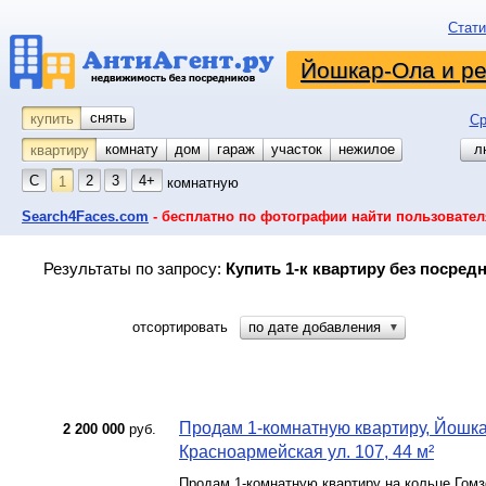
Стати
Йошкар-Ола и р
снять
купить
Ср
комнату
койко-место
дом
гараж
участок
нежилое
л
квартиру
С
2
3
4+
1
комнатную
Search4Faces.com
- бесплатно по фотографии найти пользовател
Результаты по запросу:
Купить 1-к квартиру без посред
отсортировать
по дате добавления
▼
Продам 1-комнатную квартиру, Йошка
2 200 000
руб.
Красноармейская ул. 107, 44 м²
Продам 1-комнатную квартиру на кольце Гомзо