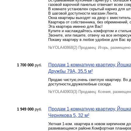
Встраиваемый кухонный гарнитур с большой к
газовой варочной панелью отвечает всем со
В комнате установлен скрытый карниз для шт
В шаговой доступности магазин Лента.
Окна квартиры выходят на двор с вместитель
Квартира от собственника, без обременений,
Эта квартира именно для Вас!
Купите и наслаждайтесь комфортом и стиль
Звоните, или пишите, отвечу на все интерес
Покажу квартиру в любое удобное для Вас в
№YOLA40868(2) Продавец: Игорь, размещено
Продам 1-комнатную квартиру, Йошкар
1 700 000
руб.
Дружбы 79А, 35.5 м²
Продаю чистую,очень светлую квартиру. Во д
доступности,дружелюбные соседи.
№YOLA40903(3) Продавец: Ксения, размещен
Продам 1-комнатную квартиру, Йошкар
1 949 000
руб.
Чернякова 5, 32 м²
Уютная 1-ком. квартира в новом кирпичном д
развивающемся районе.Комфортная планировк