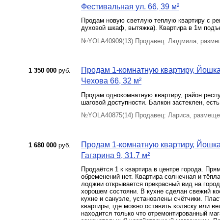
Фестивальная ул. 66, 39 м²
Продам новую светлую теплую квартиру с рем
духовой шкаф, вытяжка). Квартира в 1м подъ
№YOLA40909(13) Продавец: Людмила, размещ
Продам 1-комнатную квартиру, Йошкар
1 350 000
руб.
Чехова 66, 32 м²
Продам однокомнатную квартиру, район респу
шаговой доступности. Балкон застеклен, есть
№YOLA40875(14) Продавец: Лариса, размеще
Продам 1-комнатную квартиру, Йошкар
1 680 000
руб.
Гагарина 9, 31.7 м²
Продаётся 1 к квартира в центре города. Пря
обременений нет. Квартира солнечная и тёплая
лоджии открывается прекрасный вид на город.
хорошем состояни. В кухне сделан свежий к
кухне и санузле, установлены счётчики. Плас
квартиры, где можно оставить коляску или в
находится только что отремонтированный мага