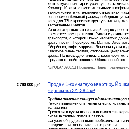
кв.м. с кухонным гарнитуром, угловым диван
Коридор 10 кв.м. с вместительными шкафами,
ванной комнате установлена стиральная машин
расположен большой раскладной диван, уста
зону для ТВ и красивую круглую витрину для
застекленный балкон.
Из окон открывается красивый вид во двор, 
со множеством цветников. Рядом с домом не
транспорта, с которой можно напрямую добра
доступности - Перекресток, Магнит, Электрот
Сбербанка, кафе Баррель, Домовая кухня и д
Квартира очень теплая, отопление централь
дверь. На площадке, рядом с квартирой, есть
Продажа от собственника. Обременений нет.
№YOLA40901(1) Продавец: Павел, размещено
Продам 1-комнатную квартиру, Йошкар
2 780 000
руб.
Чернякова 3А, 38.4 м²
Продам замечательную однокомнатную 
Ремонт выполнен опытными специалистами, в
материалы.
Прихожая и кухня полностью выложены керам
система теплых полов в стяжке.
Санузел оборудован всем необходимым, гиги
с подсветкой, дополнительные розетки.