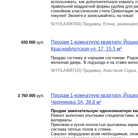
использовать, как дополнительную комнату о
правильной квадратной формы удобна для ра
спокойном классическом стиле.Ориентация ок
покупке! Звоните и записывайтесь на показ!
№YOLA40870(4) Продавец: Елена, размещено
Продам 1-комнатную квартиру, Йошка
650 000
руб.
Краснофлотская ул. 17, 15.5 м²
Продаю гостинку в хорошем состоянии. Рядом
железная дверь. В подъезде и на этаже желе
№YOLA40871(5) Продавец: Анастасия Седых,
Продам 1-комнатную квартиру, Йошкар
2 760 000
руб.
Чернякова 3А, 38.8 м²
Продам замечательную однокомнатную кв
Ремонт выполнен опытными специалистами, в
материалы.
Прихожая и кухня полностью выложены керам
система теплых полов в стяжке.
Санузел оборудован всем необходимым, гиги