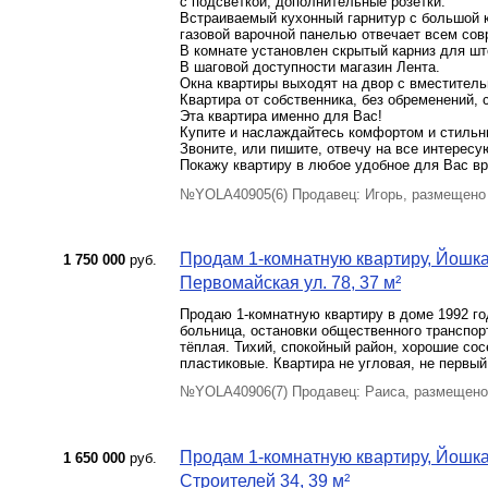
с подсветкой, дополнительные розетки.
Встраиваемый кухонный гарнитур с большой к
газовой варочной панелью отвечает всем со
В комнате установлен скрытый карниз для шт
В шаговой доступности магазин Лента.
Окна квартиры выходят на двор с вместитель
Квартира от собственника, без обременений,
Эта квартира именно для Вас!
Купите и наслаждайтесь комфортом и стиль
Звоните, или пишите, отвечу на все интерес
Покажу квартиру в любое удобное для Вас в
№YOLA40905(6) Продавец: Игорь, размещено
Продам 1-комнатную квартиру, Йошка
1 750 000
руб.
Первомайская ул. 78, 37 м²
Продаю 1-комнатную квартиру в доме 1992 год
больница, остановки общественного транспорт
тёплая. Тихий, спокойный район, хорошие сос
пластиковые. Квартира не угловая, не первый
№YOLA40906(7) Продавец: Раиса, размещено
Продам 1-комнатную квартиру, Йошкар
1 650 000
руб.
Строителей 34, 39 м²