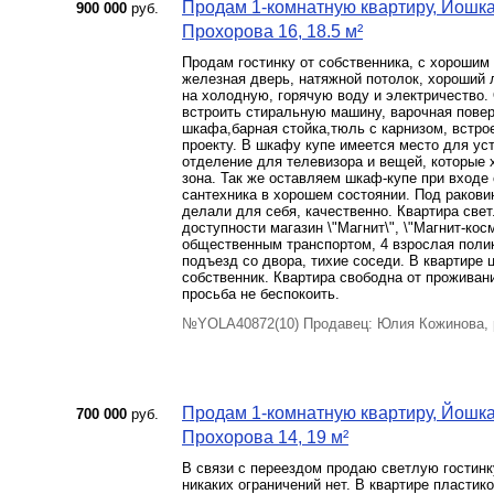
Продам 1-комнатную квартиру, Йошкар
900 000
руб.
Прохорова 16, 18.5 м²
Продам гостинку от собственника, с хорошим 
железная дверь, натяжной потолок, хороший 
на холодную, горячую воду и электричество.
встроить стиральную машину, варочная повер
шкафа,барная стойка,тюль с карнизом, встр
проекту. В шкафу купе имеется место для ус
отделение для телевизора и вещей, которые 
зона. Так же оставляем шкаф-купе при вход
сантехника в хорошем состоянии. Под ракови
делали для себя, качественно. Квартира свет
доступности магазин \"Магнит\", \"Магнит-косме
общественным транспортом, 4 взрослая поликл
подъезд со двора, тихие соседи. В квартире 
собственник. Квартира свободна от проживан
просьба не беспокоить.
№YOLA40872(10) Продавец: Юлия Кожинова, 
Продам 1-комнатную квартиру, Йошкар
700 000
руб.
Прохорова 14, 19 м²
В связи с переездом продаю светлую гостинк
никаких ограничений нет. В квартире пластик